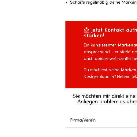
Schärfe regelmäßig deine Marken
📩 Jetzt Kontakt auf
stärken!
Ein
konsistenter Markenauf
ansprechend – er stärkt dei
auch deinen wirtschaftliche
Du möchtest deine
Markena
Designrelaunch? Nehme jetz
Sie möchten mir direkt eine
Anliegen problemlos übe