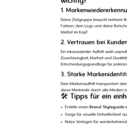
wichtig?
1.
Markenwiedererkennu
Deine Zielgruppe braucht mehrere B
Farben, dein Logo und deine Botschaf
bleibst im Kopf.
2.
Vertrauen bei Kunde
Ein inkonsistenter Auftritt wirkt unpr
Zuverlässigkeit, Klarheit und Qualitä
Entscheidungsgrundlage für potenzi
3.
Starke Markenidentit
Dein Markenauftritt transportiert dei
diese Merkmale durch alle Medien z
🛠️ Tipps für ein ein
Erstelle einen
Brand Styleguide
m
Sorge für visuelle Einheitlichkeit a
Nutze Vorlagen für wiederkehrende 