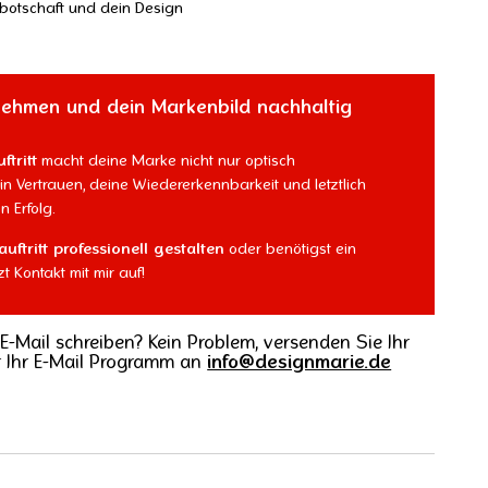
botschaft und dein Design
nehmen und dein Markenbild nachhaltig
tritt
macht deine Marke nicht nur optisch
n Vertrauen, deine Wiedererkennbarkeit und letztlich
n Erfolg.
uftritt professionell gestalten
oder benötigst ein
t Kontakt mit mir auf!
 E-Mail schreiben? Kein Problem, versenden Sie Ihr
r Ihr E-Mail Programm an
info@designmarie.de