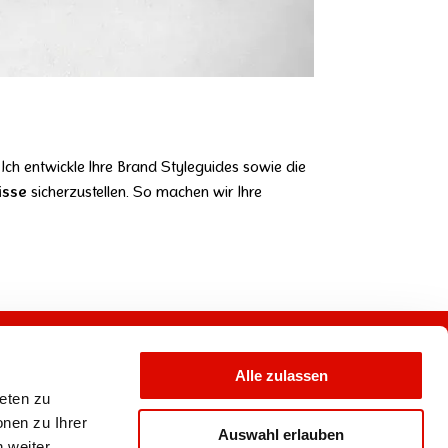
ch entwickle Ihre Brand Styleguides sowie die
isse
sicherzustellen. So machen wir Ihre
Employer Branding
Alle zulassen
Social Recruiting
ieten zu
Stellenanzeigen
onen zu Ihrer
Karrierewebseiten
Auswahl erlauben
 weiter.