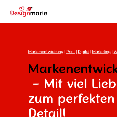
Markenentwicklun
g
|
Print
|
Digital
|
Marketing
|
W
Markenentwic
– Mit viel Lie
zum perfekten
Detail!