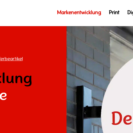
Markenentwicklung
Print
Di
erbeartikel
klung
be