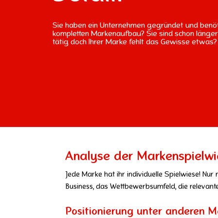
Sie haben ein Unternehmen gegründet und benöt
kompletten Markenaufbau? Sie sind schon länger 
tätig doch Ihrer Marke fehlt das Gewisse etwas?
Analyse der Markenspielwi
Jede Marke hat ihr individuelle Spielwiese! Nur 
Business, das Wettbewerbsumfeld, die relevant
Positionierung unter anderen M