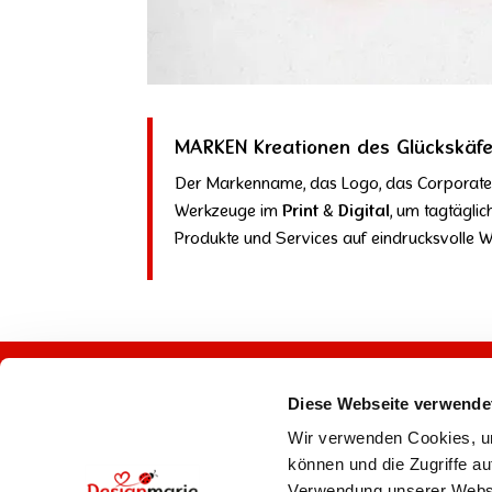
MARKEN Kreationen des Glückskäfe
Der Markenname, das Logo, das Corporate De
Werkzeuge im
Print
&
Digital
, um tagtägli
Produkte und Services auf eindrucksvolle W
Grafik & Konzeption
Ent
Diese Webseite verwende
Logodesign
Werb
Wir verwenden Cookies, um
Designrelaunch
Prod
können und die Zugriffe a
Webdesign
Webs
Verwendung unserer Websit