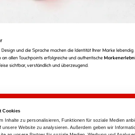
r
sign und die Sprache machen die Identität Ihrer Marke lebendig. I
ch an allen Touchpoints erfolgreiche und authentische
Markenerlebn
eise sichtbar, verständlich und überzeugend.
wicklung
Vermarktung
t Cookies
emittel-Entwicklung
Suchmaschinenoptimierung
 Inhalte zu personalisieren, Funktionen für soziale Medien anb
uktentwicklung
Suchmaschinenwerbung
uf unsere Website zu analysieren. Außerdem geben wir Informati
eiten
Multichannel-Marketing
e an unsere Partner für soziale Medien, Werbung und Analysen