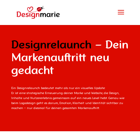
Designrelaunch
– Dein
Markenauftritt neu
gedacht
Ein Designrelaunch bedeutet mehr als nur ein visuelles Update:
Er ist eine strategische Erneuerung deiner Marke und Website, die Design,
Inhalte und Nutzererlebnis gemeinsam auf ein neues Level hebt. Genau wie
beim Logodesign geht es darum, Emotion, Klarheit und Identität sichtbar zu
machen – nur diesmal für deinen gesamten Markenauftritt.