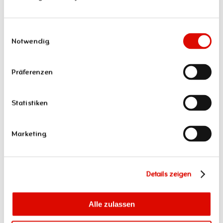
Technische Umsetzung & SEO
Von responsivem Layout über Ladezeit-Optimierung bis
Einwilligungsauswahl
hin zu SEO-Basics wie Meta-Tags, URL-Struktur und
Notwendig
Redirects — so bleibt deine Seite sowohl für Google als
auch für deine Zielgruppe stark.
Präferenzen
Testing & Erfolgsmessung
Vor dem Livegang testen wir alle Elemente (Design,
Navigation, Formulare, Geschwindigkeit) und messen
Statistiken
danach den Erfolg anhand definierter KPIs.
Marketing
Details zeigen
Alle zulassen