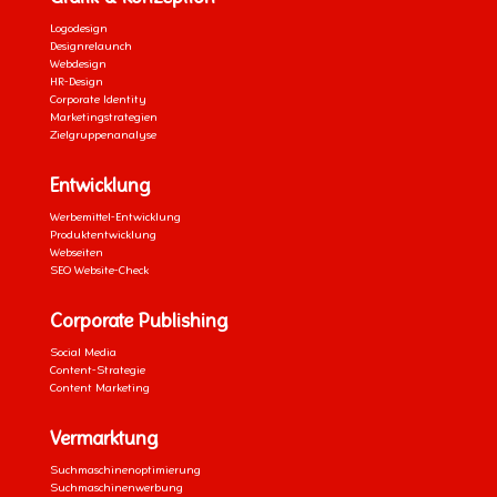
Logodesign
Designrelaunch
Webdesign
HR-Design
Corporate Identity
Marketingstrategien
Zielgruppenanalyse
Entwicklung
Werbemittel-Entwicklung
Produktentwicklung
Webseiten
SEO Website-Check
Corporate Publishing
Social Media
Content-Strategie
Content Marketing
Vermarktung
Suchmaschinenoptimierung
Suchmaschinenwerbung